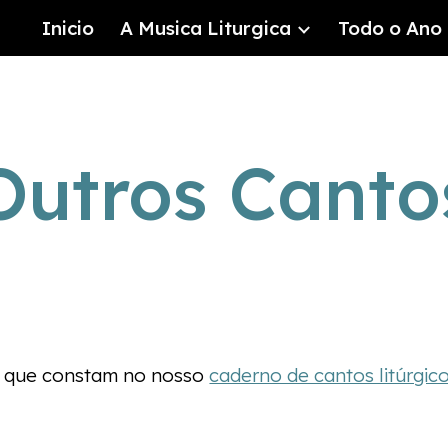
Inicio
A Musica Liturgica
Todo o Ano 
ip to main content
Skip to navigat
Outros Canto
s que constam no nosso
caderno de cantos litúrgic