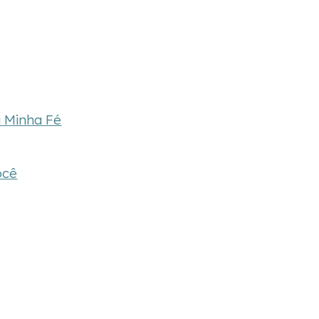
i Minha Fé
ocê