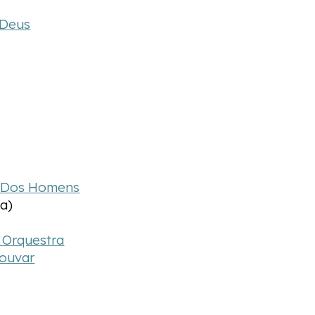
 Deus
a Dos Homens
na)
 Orquestra
Louvar