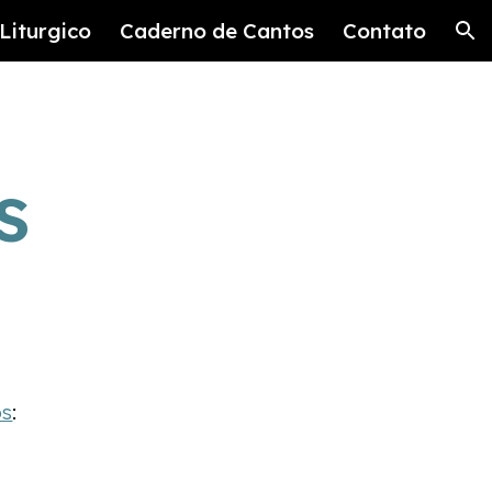
Liturgico
Caderno de Cantos
Contato
ion
s
os
: