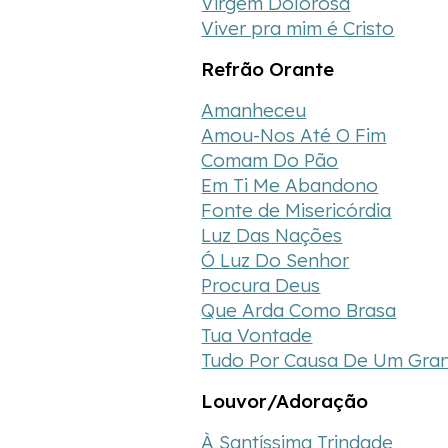
Virgem Dolorosa
Viver pra mim é Cristo
Refrão Orante
Amanheceu
Amou-Nos Até O Fim
Comam Do Pão
Em Ti Me Abandono
Fonte de Misericórdia
Luz Das Nações
Ó Luz Do Senhor
Procura Deus
Que Arda Como Brasa
Tua Vontade
Tudo Por Causa De Um Gra
Louvor/Adoração
À Santíssima Trindade