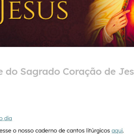
e do Sagrado Coração de Je
o dia
cesse o nosso caderno de cantos litúrgicos
aqui
.