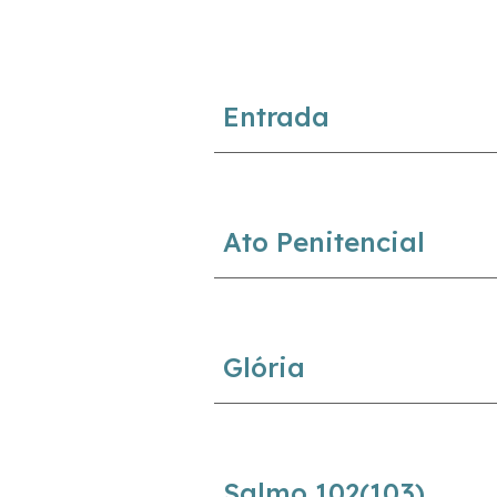
Entrada
Ato Penitencial
Glória
Salmo
10
2(
10
3)