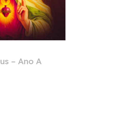
sus – Ano
A