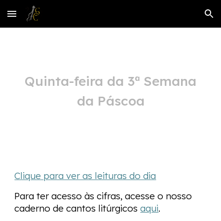
Skip to main content
Skip to navigation
Qu
in
ta-feira da 3ª Semana
da Páscoa
Clique para ver as leituras do dia
Para ter acesso às cifras, acesse o nosso
caderno de cantos litúrgicos
aqui
.