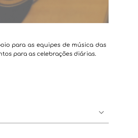
poio para as equipes de música das
antos para
as
celebraç
ões diárias
.